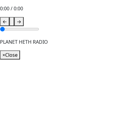
0:00
/
0:00
←
→
PLANET HETH RADIO
×
Close