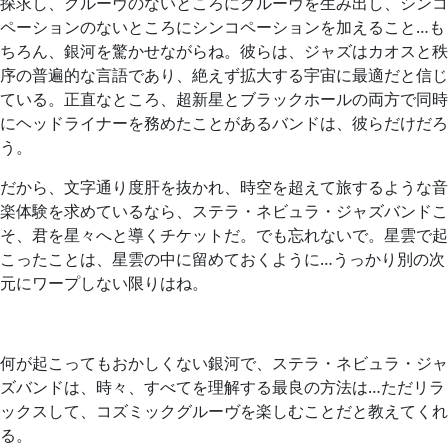
探求し、グルーヴのないところにグルーヴを生み出し、シンコ
ペーションのないところにシンコペーションを加えること…も
ちろん、銀河を驚かせながらね。彼らは、ジャズはカオスと秩
序の普遍的な言語であり、絶えず拡大する宇宙に最適だと信じ
ている。正直なところ、超新星とブラックホールの両方で同時
にヘッドライナーを務めたことがあるバンドは、彼らだけだろ
う。
だから、文字通り度肝を抜かれ、時空を超えて旅するような音
楽体験を求めているなら、ステラ・ネビュラ・ジャズバンドこ
そ、君を星々へと導くチケットだ。でも忘れないで。星雲で起
こったことは、星雲の中に留めておくように…うっかり別の次
元にワープしない限りはね。
何が起こってもおかしくない銀河で、ステラ・ネビュラ・ジャ
ズバンドは、時々、すべてを理解する最良の方法は…ただリラ
ックスして、コズミックグルーヴを楽しむことだと教えてくれ
る。