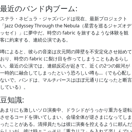
最近のバンド内ブーム:
ステラ・ネビュラ・ジャズバンドは現在、最新プロジェクト
「Jazz Odyssey Through the Nebula（星雲を巡るジャズオデ
ッセイ）」に夢中だ。時空の fabric を旅するような体験を観
客に約束する、連続公演である。
噂によると、彼らの音楽は次元間の障壁を不安定化させ始めて
おり、時空の fabric に裂け目を作ってしまうこともあるらし
い。最近の公演では、連鎖反応が起きて、近くの2つの銀河が
一時的に融合してしまったという恐ろしい噂も…（でも心配し
ないで。バンドは、マルチバースはほぼ元通りになったと断言
している）。
豆知識:
あまりにも激しいソロ演奏中、ドラシドがうっかり重力を逆転
させるコードを弾いてしまい、会場全体が逆さまになってしま
ったことがある。清掃員たちは彼に演奏を控えるように頼んだ
らしいが、彼は時々こっそり「重力リフ」を入れて楽しんでい