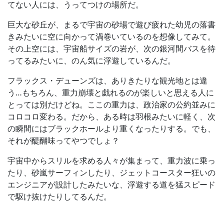
てない人には、うってつけの場所だ。
巨大な砂丘が、まるで宇宙の砂場で遊び疲れた幼児の落書
きみたいに空に向かって渦巻いているのを想像してみて。
その上空には、宇宙船サイズの岩が、次の銀河間バスを待
ってるみたいに、のん気に浮遊しているんだ。
フラックス・デューンズは、ありきたりな観光地とは違
う…もちろん、重力崩壊と戯れるのが楽しいと思える人に
とっては別だけどね。ここの重力は、政治家の公約並みに
コロコロ変わる。だから、ある時は羽根みたいに軽く、次
の瞬間にはブラックホールより重くなったりする。でも、
それが醍醐味ってやつでしょ？
宇宙中からスリルを求める人々が集まって、重力波に乗っ
たり、砂嵐サーフィンしたり、ジェットコースター狂いの
エンジニアが設計したみたいな、浮遊する道を猛スピード
で駆け抜けたりしてるんだ。