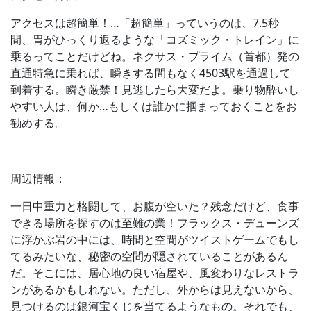
アクセスは超簡単！…「超簡単」っていうのは、7.5秒
間、胃がひっくり返るような「コズミック・トレイン」に
乗るってことだけどね。ネクサス・プライム（首都）発の
直通特急に乗れば、瞬きする間もなく4503駅を通過して
到着する。瞬き厳禁！見逃したら大変だよ。乗り物酔いし
やすい人は、何か…もしくは誰かに掴まっておくことをお
勧めする。
周辺情報：
一日中重力と格闘して、お腹が空いた？残念だけど、食事
できる場所を探すのは至難の業！フラックス・デューンズ
に浮かぶ岩の中には、時間と空間がツイストゲームでもし
てるみたいな、秘密の空間が隠されていることがあるん
だ。そこには、居心地の良い宿屋や、風変わりなレストラ
ンがあるかもしれない。ただし、外からは見えないから、
見つけるのは銀河宝くじを当てるようなもの。それでも、